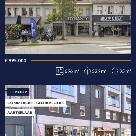
€ 995.000
696 m²
529 m²
95 m²
TE KOOP
COMMERCIEEL GELIJKVLOERS
AARTSELAAR