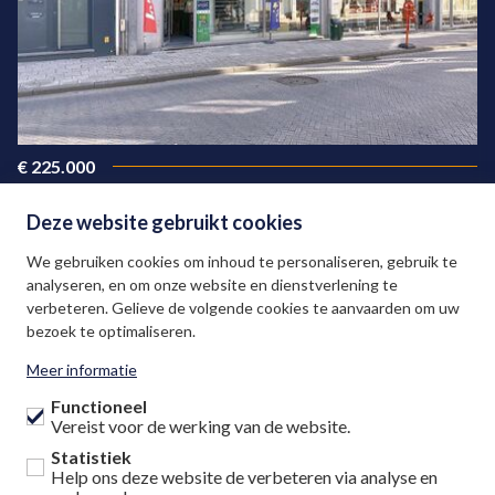
€ 225.000
90 m²
Deze website gebruikt cookies
We gebruiken cookies om inhoud te personaliseren, gebruik te
analyseren, en om onze website en dienstverlening te
verbeteren. Gelieve de volgende cookies te aanvaarden om uw
bezoek te optimaliseren.
VAN REETH VASTGOED
Meer informatie
03 887 87 78
Functioneel
Vereist voor de werking van de website.
info@vanreethvastgoed.be
Statistiek
Kapellestraat 45, 2630 Aartselaar
Help ons deze website de verbeteren via analyse en