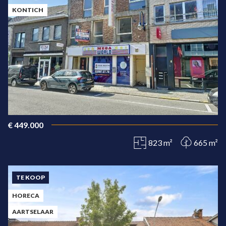
KONTICH
€ 449.000
823 m²
665 m²
TE KOOP
HORECA
AARTSELAAR